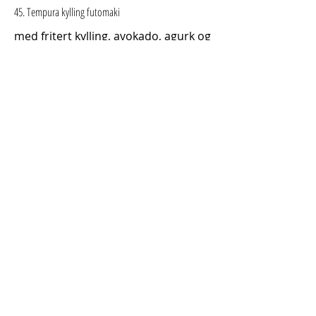
45. Tempura kylling futomaki
med fritert kylling, avokado, agurk og
chilimajones.
NOK 198
46. Tempura scampi futomaki
med fritert scampi, avokado, agurk
og chilimajones.
NOK 198
47. Husets futomaki
med scampi, laks, crab sticks, agurk,
flyvefisk rogn og chilimajones.
NOK 219