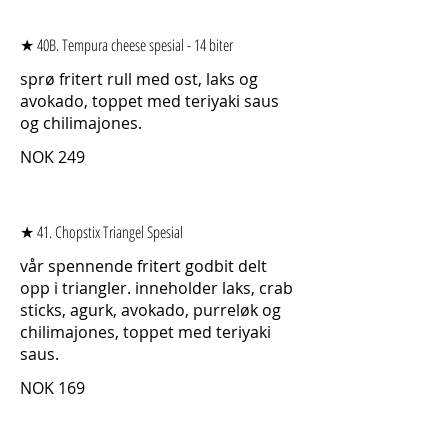
★ 40B. Tempura cheese spesial - 14 biter
sprø fritert rull med ost, laks og
avokado, toppet med teriyaki saus
og chilimajones.
NOK 249
★ 41. Chopstix Triangel Spesial
vår spennende fritert godbit delt
opp i triangler. inneholder laks, crab
sticks, agurk, avokado, purreløk og
chilimajones, toppet med teriyaki
saus.
NOK 169