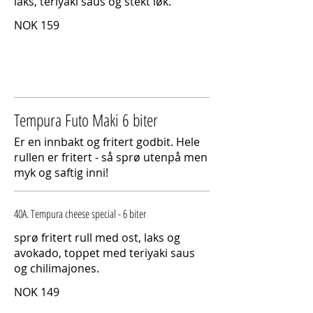
laks, teriyaki saus og stekt løk.
NOK 159
Tempura Futo Maki 6 biter
Er en innbakt og fritert godbit. Hele
rullen er fritert - så sprø utenpå men
myk og saftig inni!
40A. Tempura cheese special - 6 biter
sprø fritert rull med ost, laks og
avokado, toppet med teriyaki saus
og chilimajones.
NOK 149